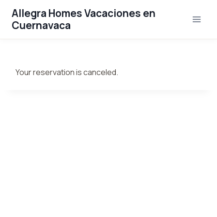
Saltar
Allegra Homes Vacaciones en
al
Cuernavaca
contenido
Your reservation is canceled.