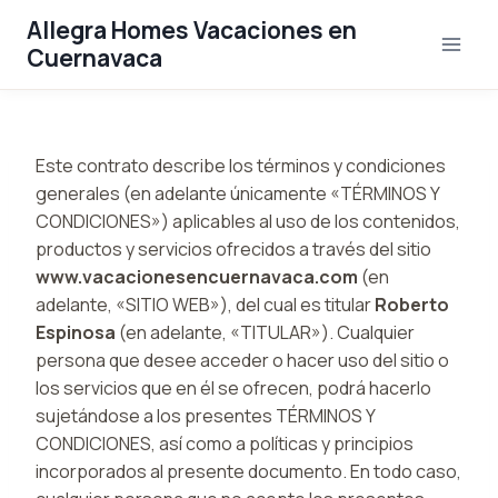
Saltar
Allegra Homes Vacaciones en
al
Cuernavaca
contenido
Este contrato describe los términos y condiciones
generales (en adelante únicamente «TÉRMINOS Y
CONDICIONES») aplicables al uso de los contenidos,
productos y servicios ofrecidos a través del sitio
www.vacacionesencuernavaca.com
(en
adelante, «SITIO WEB»), del cual es titular
Roberto
Espinosa
(en adelante, «TITULAR»). Cualquier
persona que desee acceder o hacer uso del sitio o
los servicios que en él se ofrecen, podrá hacerlo
sujetándose a los presentes TÉRMINOS Y
CONDICIONES, así como a políticas y principios
incorporados al presente documento. En todo caso,