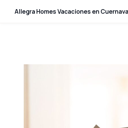
Saltar
al
Allegra Homes Vacaciones en Cuernav
contenido