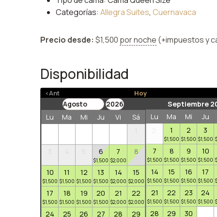
Tipo de cama:
Cama Queen Size
Categorías:
Allegra Suites
,
Cuernavaca
Precio desde:
$
1,500
por noche
(+impuestos y c
Disponibilidad
<Ant
Hoy
Septiembre 2
Lu
Ma
Mi
Ju
Lu
Ma
Mi
Ju
Vi
Sá
Do
1
2
3
1
2
$
1,500
$
1,500
$
1,500
7
8
9
10
3
4
5
6
7
8
9
$
1,500
$
1,500
$
1,500
$
1,500
$
1,500
$
2,000
$
1,500
14
15
16
17
10
11
12
13
14
15
16
$
1,500
$
1,500
$
1,500
$
1,500
$
1,500
$
1,500
$
1,500
$
1,500
$
2,000
$
2,000
$
1,500
21
22
23
24
17
18
19
20
21
22
23
$
1,500
$
1,500
$
1,500
$
1,500
$
1,500
$
1,500
$
1,500
$
1,500
$
2,000
$
2,000
$
1,500
28
29
30
24
25
26
27
28
29
30