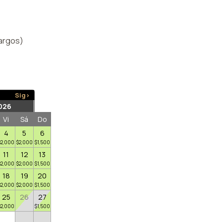
argos)
Sig>
026
Vi
Sá
Do
4
5
6
$
2,000
$
2,000
$
1,500
11
12
13
$
2,000
$
2,000
$
1,500
18
19
20
$
2,000
$
2,000
$
1,500
25
26
27
$
2,000
$
1,500