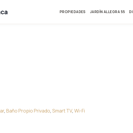
aca
PROPIEDADES
JARDÍN ALLEGRA 55
D
ar
,
Baño Propio Privado
,
Smart TV
,
Wi-Fi