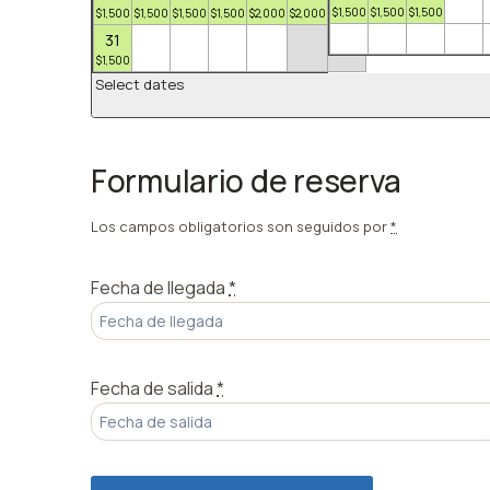
$
1,500
$
1,500
$
1,500
$
1,500
$
1,500
$
1,500
$
1,500
$
2,000
$
2,000
$
1,500
31
$
1,500
Select dates
Formulario de reserva
Los campos obligatorios son seguidos por
*
Fecha de llegada
*
Fecha de salida
*