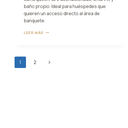
baño propio. Ideal para huéspedes que
quieren un acceso directo al área de
banquete.
HABITACIÓN
LEER MÁS
1
ALLEGRA
Navegación
Siguiente
1
2
de
página
página