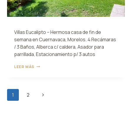
Villas Eucalipto – Hermosa casa de fin de
semana en Cuernavaca, Morelos. 4 Recámaras
/ 3 Baños, Alberca c/ caldera, Asador para
parrillada, Estacionamiento p/ 3 autos
VILLAS
LEER MÁS
EUCALIPTO
Navegación
Siguiente
1
2
de
página
página