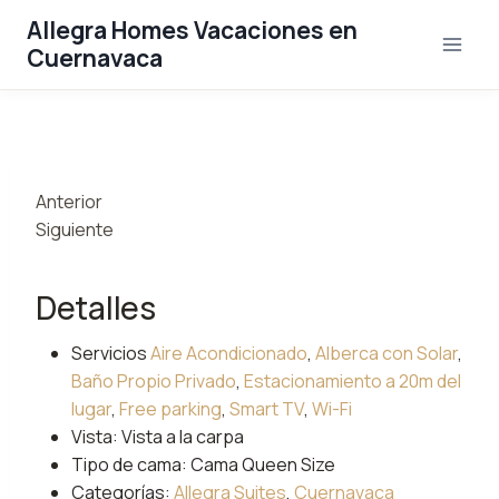
Saltar
Allegra Homes Vacaciones en
al
Cuernavaca
contenido
Anterior
Siguiente
Detalles
Servicios
Aire Acondicionado
,
Alberca con Solar
,
Baño Propio Privado
,
Estacionamiento a 20m del
lugar
,
Free parking
,
Smart TV
,
Wi-Fi
Vista:
Vista a la carpa
Tipo de cama:
Cama Queen Size
Categorías:
Allegra Suites
,
Cuernavaca