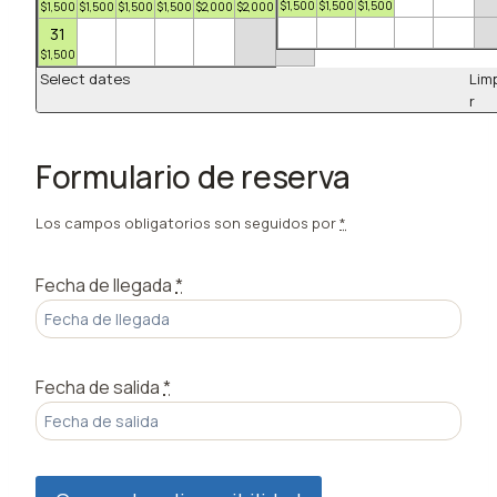
$
1,500
$
1,500
$
1,500
$
1,500
$
1,500
$
1,500
$
1,500
$
2,000
$
2,000
$
1,500
31
$
1,500
Select dates
Lim
r
Formulario de reserva
Los campos obligatorios son seguidos por
*
Fecha de llegada
*
Fecha de salida
*