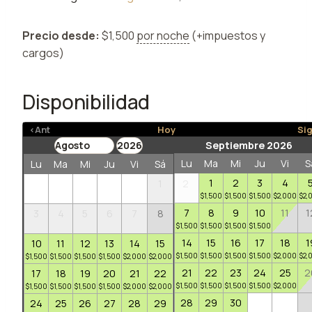
Precio desde:
$
1,500
por noche
(+impuestos y
cargos)
Disponibilidad
<Ant
Hoy
Si
Septiembre 2026
Lu
Ma
Mi
Ju
Vi
S
Lu
Ma
Mi
Ju
Vi
Sá
Do
1
2
3
4
1
2
$
1,500
$
1,500
$
1,500
$
2,000
$
2,
7
8
9
10
11
1
3
4
5
6
7
8
9
$
1,500
$
1,500
$
1,500
$
1,500
$
1,500
14
15
16
17
18
1
10
11
12
13
14
15
16
$
1,500
$
1,500
$
1,500
$
1,500
$
2,000
$
2,
$
1,500
$
1,500
$
1,500
$
1,500
$
2,000
$
2,000
$
1,500
21
22
23
24
25
2
17
18
19
20
21
22
23
$
1,500
$
1,500
$
1,500
$
1,500
$
2,000
$
1,500
$
1,500
$
1,500
$
1,500
$
2,000
$
2,000
$
1,500
28
29
30
24
25
26
27
28
29
30