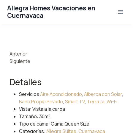
Saltar
Allegra Homes Vacaciones en
al
Cuernavaca
contenido
Anterior
Siguiente
Detalles
Servicios
Aire Acondicionado
,
Alberca con Solar
,
Baño Propio Privado
,
Smart TV
,
Terraza
,
Wi-Fi
Vista:
Vista a la carpa
Tamaño:
30m²
Tipo de cama:
Cama Queen Size
Categorías:
Allegra Suites
,
Cuernavaca