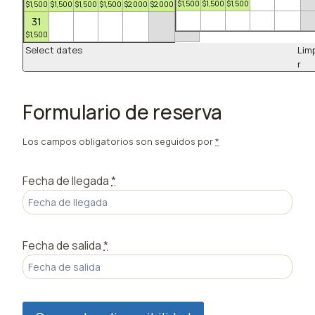
$
1,500
$
1,500
$
1,500
$
1,500
$
1,500
$
1,500
$
1,500
$
2,000
$
2,000
$
1,500
31
$
1,500
Select dates
Lim
r
Formulario de reserva
Los campos obligatorios son seguidos por
*
Fecha de llegada
*
Fecha de salida
*