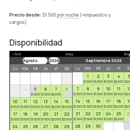
Precio desde:
$
1,500
por noche
(+impuestos y
cargos)
Disponibilidad
<Ant
Hoy
Si
Septiembre 2026
Lu
Ma
Mi
Ju
Vi
S
Lu
Ma
Mi
Ju
Vi
Sá
Do
1
2
3
4
1
2
$
1,500
$
1,500
$
1,500
$
2,000
$
2,
7
8
9
10
11
1
3
4
5
6
7
8
9
$
1,500
$
1,500
$
1,500
$
1,500
$
2,000
$
2,
$
1,500
$
1,500
$
2,000
$
1,500
14
15
16
17
18
1
10
11
12
13
14
15
16
$
1,500
$
1,500
$
1,500
$
1,500
$
2,000
$
2,
$
1,500
$
1,500
$
1,500
$
1,500
$
2,000
$
2,000
$
1,500
21
22
23
24
25
2
17
18
19
20
21
22
23
$
1,500
$
1,500
$
1,500
$
1,500
$
2,000
$
1,500
$
1,500
$
1,500
$
1,500
$
2,000
$
2,000
$
1,500
28
29
30
24
25
26
27
28
29
30