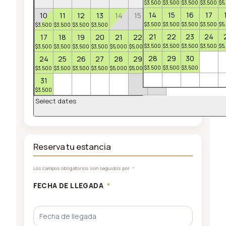
$
3,500
$
3,500
$
3,500
$
3,500
$
5
14
15
16
17
10
11
12
13
14
15
16
$
3,500
$
3,500
$
3,500
$
3,500
$
5
$
3,500
$
3,500
$
3,500
$
3,500
$
3,500
21
22
23
24
17
18
19
20
21
22
23
$
3,500
$
3,500
$
3,500
$
3,500
$
5
$
3,500
$
3,500
$
3,500
$
3,500
$
5,000
$
5,000
$
3,500
28
29
30
24
25
26
27
28
29
30
$
3,500
$
3,500
$
3,500
$
3,500
$
3,500
$
3,500
$
3,500
$
5,000
$
5,000
$
3,500
31
$
3,500
Select dates
Reserva tu estancia
Los campos obligatorios son seguidos por
*
FECHA DE LLEGADA
*