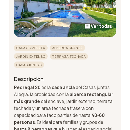
▦
Ver todas
CASA COMPLETA
ALBERCA GRANDE
JARDÍN EXTENSO
TERRAZA TECHADA
CASAS JUNTAS
Descripción
Pedregal 20
es la
casa ancla
del Casas juntas
Allegra: la propiedad con la
alberca rectangular
más grande
del enclave, jardín extenso, terraza
techada y un área techada trasera con
capacidad para taco parties de hasta
40-60
personas
. Es ideal para familias y grupos de
hasta 8 personas
que buscan el espacio social