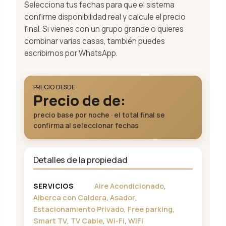
Selecciona tus fechas para que el sistema
confirme disponibilidad real y calcule el precio
final. Si vienes con un grupo grande o quieres
combinar varias casas, también puedes
escribirnos por WhatsApp.
PRECIO DESDE
Precio de de:
precio base por noche · el total final se
confirma al seleccionar fechas
Detalles de la propiedad
Aire Acondicionado
,
SERVICIOS
Alberca con Caldera
,
Asador
,
Estacionamiento Privado
,
Free parking
,
Smart TV
,
TV Cable
,
Wi-Fi
,
WiFi