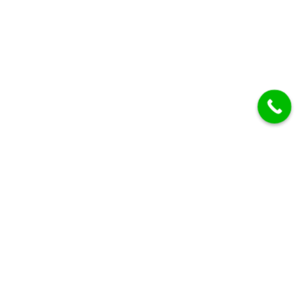
ALLEGRA HOMES
Casas y suites vacacionales en Jiutepec, Morelos.
Reserva directa — sin comisiones — con atención personal.
INFORMACIÓN GENERAL Y RESERVAS ALLEGRA HOMES
55 8531 8601
DIRECCIÓN COMERCIAL · EVENTOS / JARDÍN ALLEGRA 55