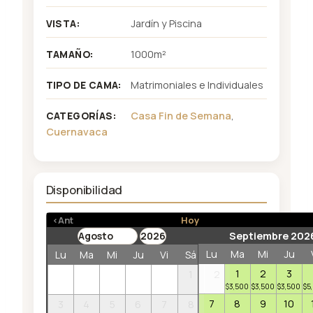
Jardín y Piscina
VISTA:
1000m²
TAMAÑO:
Matrimoniales e Individuales
TIPO DE CAMA:
Casa Fin de Semana
,
CATEGORÍAS:
Cuernavaca
Disponibilidad
<Ant
Hoy
Septiembre 202
Lu
Ma
Mi
Ju
Lu
Ma
Mi
Ju
Vi
Sá
Do
1
2
3
1
2
$
3,500
$
3,500
$
3,500
$
5
7
8
9
10
3
4
5
6
7
8
9