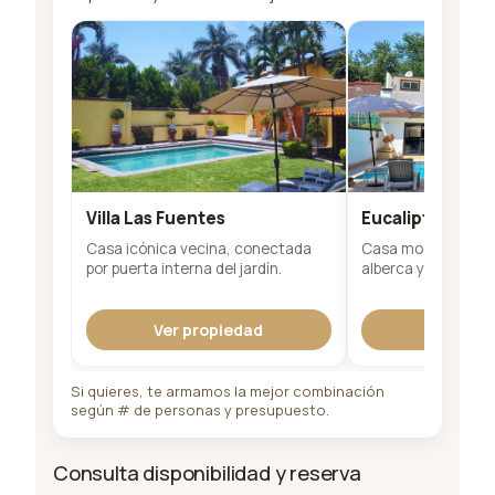
Villa Las Fuentes
Eucalipto 26
Casa icónica vecina, conectada
Casa moderna y am
por puerta interna del jardín.
alberca y jardín pri
Ver propiedad
Ver pro
Si quieres, te armamos la mejor combinación
según # de personas y presupuesto.
Consulta disponibilidad y reserva